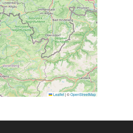
Leaflet
|
©
OpenStreetMap