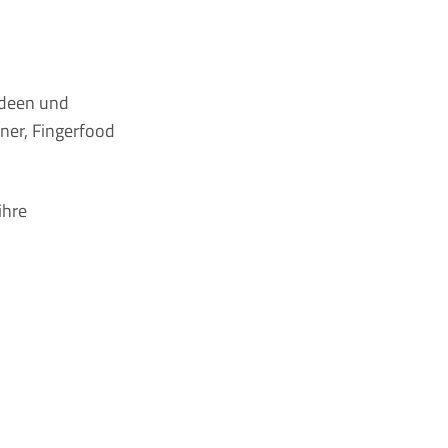
Ideen und
nner, Fingerfood
ihre