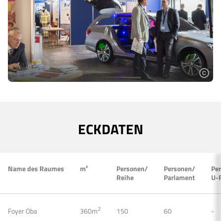
ECKDATEN
Name des Raumes
m²
Personen/
Personen/
Pe
Reihe
Parlament
U-
2
Foyer Oba
360m
150
60
-