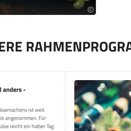
TERE RAHMENPROGR
l anders -
äsemachens ist weit
 als angenommen. Für
äse reicht ein halber Tag