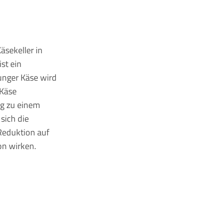
äsekeller in
st ein
unger Käse wird
 Käse
ug zu einem
sich die
Reduktion auf
on wirken.