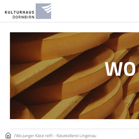
WO 
Wo junger Käse reift - Käsekellerei Lingenau